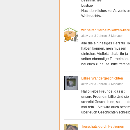
Besinnliches
Lustige
Nachdenkliches zur Advents u
Weihnachtszeit
wir helfen tierheim-katzen-tier
aktiv vor 3 Jahren, 3 Monaten
alle die ein riesiges Herz für Ti
haben können, nein müssen
eintreten. Vielleicht habt ihr ja
selber ehemalige Tierheimtier
bei euch zuhause, bitte tretet e
Lillies Wandergeschichten
aktiv vor 3 Jahren, 4 Monaten
Hallo liebe Freunde, das ist
unsere Freundin Lillie Und sie
schreibt Geschichten, schaut 
mal rein…Sie wird auch besti
über euch Geschichten schrei
Tierschutz durch Petitionen