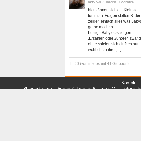
aktiv vor 3 Jahren, 9 Monaten
hier können sich die Kleinsten
tummeln .Fragen stellen Bilder
zeigen einfach alles was Baby
gerne machen
Lustige Babyfotos zeigen
.Erzählen oder Zuhören zwang
ohne spielen sich einfach nur
wohlfühlen ihre […]
1 - 20 (von insgesamt 44 Gruppen)
Kontakt
Plauderkatzen
Verein Katzen für Katzen e.V.
Datenschu