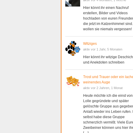
aktiv vor 4 Monaten, 1 Woche
Hier könnt ihr einen Nachruf
erstellen, Bilder und Videos
hochladen von euren Freunde
die jetzt im Katzenhimmel sind.
wollen sie niemals vergessen!
Witziges
aktiv vor 1 Jahr, 5 Monaten
Hier könnt ihr witzige Deschic
und Anekdoten schreiben
Trost und Trauer oder ein lach
weinendes Auge
aktiv vor 2 Jahren, 1 Monat
Heute möchte ich die einst von
Lolle gegründete und später
gelöschte Gruppe aus gegeb
Anlaß wieder ins Leben rufen. 
selbst habe diese Gruppe
schmerzlich vermißt. Viele Eur
Zweibeiner können uns hier ih