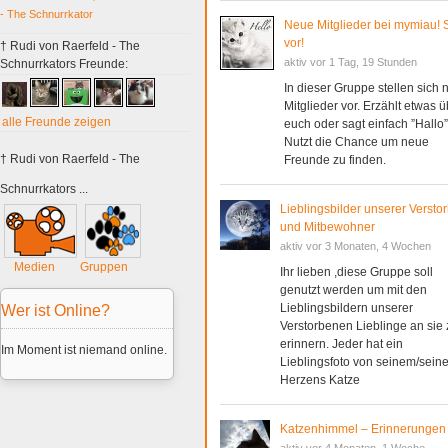
- The Schnurrkator
Neue Mitglieder bei mymiau! St
vor!
† Rudi von Raerfeld - The
aktiv vor 1 Tag, 19 Stunden
Schnurrkators Freunde:
In dieser Gruppe stellen sich
Mitglieder vor. Erzählt etwas 
alle Freunde zeigen
euch oder sagt einfach ”Hallo”
Nutzt die Chance um neue
† Rudi von Raerfeld - The
Freunde zu finden.
Schnurrkators ...
Lieblingsbilder unserer Verst
und Mitbewohner
aktiv vor 3 Monaten, 4 Wochen
Medien
Gruppen
Ihr lieben ,diese Gruppe soll
genutzt werden um mit den
Lieblingsbildern unserer
Wer ist Online?
Verstorbenen Lieblinge an sie 
erinnern. Jeder hat ein
Im Moment ist niemand online.
Lieblingsfoto von seinem/seine
Herzens Katze
Katzenhimmel – Erinnerungen