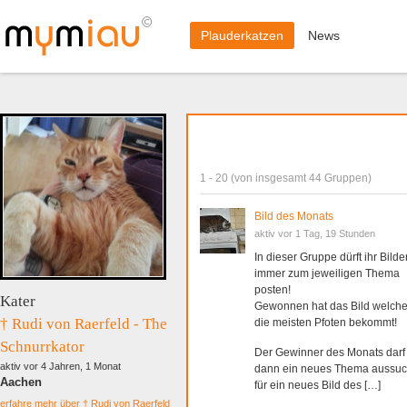
Plauderkatzen
News
1 - 20 (von insgesamt 44 Gruppen)
Bild des Monats
aktiv vor 1 Tag, 19 Stunden
In dieser Gruppe dürft ihr Bilde
immer zum jeweiligen Thema
posten!
Kater
Gewonnen hat das Bild welch
† Rudi von Raerfeld - The
die meisten Pfoten bekommt!
Schnurrkator
Der Gewinner des Monats darf
aktiv vor 4 Jahren, 1 Monat
dann ein neues Thema aussu
Aachen
für ein neues Bild des […]
erfahre mehr über † Rudi von Raerfeld