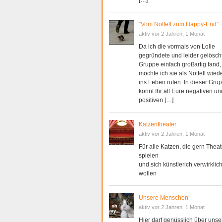
[…]
”Vom Notfell zum Happy-End”
aktiv vor 2 Jahren, 1 Monat
Da ich die vormals von Lolle
gegründete und leider gelösch
Gruppe einfach großartig fand,
möchte ich sie als Notfell wied
ins Leben rufen. In dieser Gru
könnt Ihr all Eure negativen un
positiven […]
Katzentheater
aktiv vor 2 Jahren, 1 Monat
Für alle Katzen, die gern Theat
spielen
und sich künstlerich verwirklic
wollen
Unsere Menschen
aktiv vor 2 Jahren, 1 Monat
Hier darf genüsslich über unse