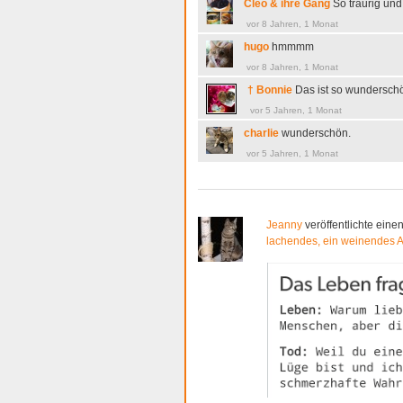
Cleo & ihre Gang
So traurig un
vor 8 Jahren, 1 Monat
hugo
hmmmm
vor 8 Jahren, 1 Monat
† Bonnie
Das ist so wundersch
vor 5 Jahren, 1 Monat
charlie
wunderschön.
vor 5 Jahren, 1 Monat
Jeanny
veröffentlichte einen
lachendes, ein weinendes 