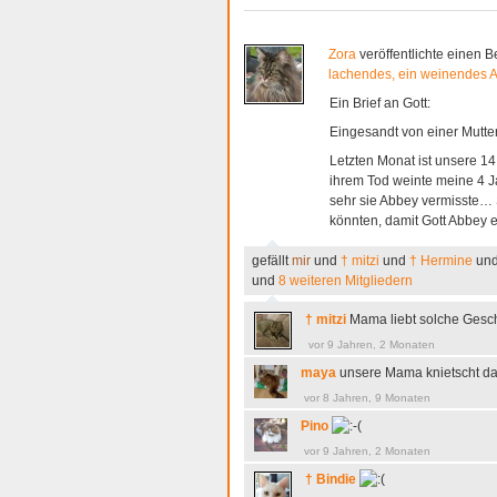
Zora
veröffentlichte einen B
lachendes, ein weinendes 
Ein Brief an Gott:
Eingesandt von einer Mutte
Letzten Monat ist unsere 1
ihrem Tod weinte meine 4 J
sehr sie Abbey vermisste… S
könnten, damit Gott Abbey
gefällt
mir
und
† mitzi
und
† Hermine
un
und
8 weiteren Mitgliedern
† mitzi
Mama liebt solche Gesch
vor 9 Jahren, 2 Monaten
maya
unsere Mama knietscht da
vor 8 Jahren, 9 Monaten
Pino
vor 9 Jahren, 2 Monaten
† Bindie