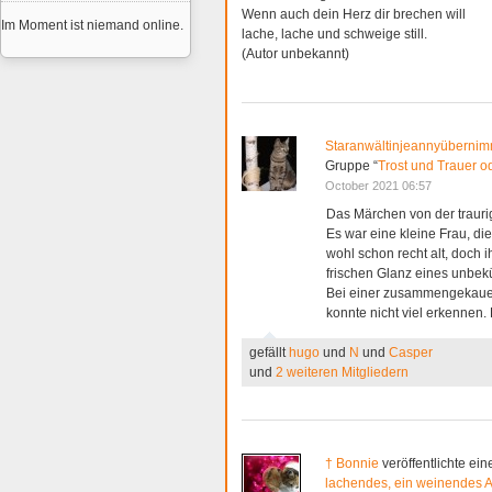
Wenn auch dein Herz dir brechen will
Im Moment ist niemand online.
lache, lache und schweige still.
(Autor unbekannt)
Staranwältinjeannyübernimm
Gruppe “
Trost und Trauer o
October 2021 06:57
Das Märchen von der trauri
Es war eine kleine Frau, d
wohl schon recht alt, doch i
frischen Glanz eines unb
Bei einer zusammengekauert
konnte nicht viel erkenne
gefällt
hugo
und
N
und
Casper
und
2 weiteren Mitgliedern
† Bonnie
veröffentlichte ein
lachendes, ein weinendes 