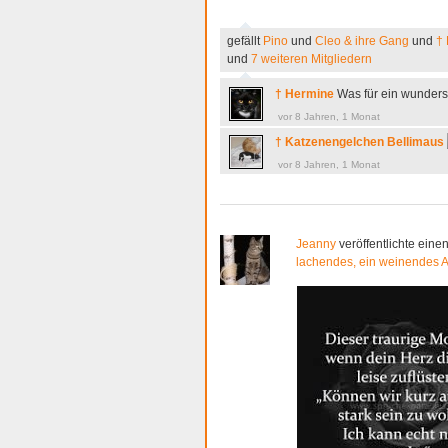
gefällt
Pino
und
Cleo & ihre Gang
und
†
und
7 weiteren Mitgliedern
† Hermine
Was für ein wunders
vor 8 Jahren, 1 Monat
† Katzenengelchen Bellimaus
vor 8 Jahren, 1 Monat
Jeanny
veröffentlichte einen
lachendes, ein weinendes 