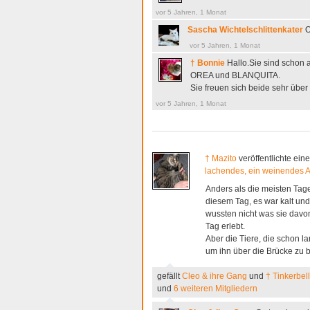
vor 5 Jahren, 1 Monat
Sascha Wichtelschlittenkater
O
vor 5 Jahren, 1 Monat
† Bonnie
Hallo.Sie sind schon
OREA und BLANQUITA.
Sie freuen sich beide sehr übe
vor 5 Jahren, 1 Monat
† Mazito
veröffentlichte ein
lachendes, ein weinendes 
Anders als die meisten Ta
diesem Tag, es war kalt un
wussten nicht was sie davon
Tag erlebt.
Aber die Tiere, die schon l
um ihn über die Brücke zu 
gefällt
Cleo & ihre Gang
und
† Tinkerbell
und
6 weiteren Mitgliedern