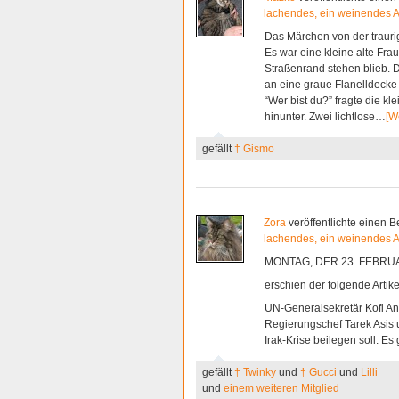
lachendes, ein weinendes 
Das Märchen von der trauri
Es war eine kleine alte Fr
Straßenrand stehen blieb. Da
an eine graue Flanelldecke
“Wer bist du?” fragte die kl
hinunter. Zwei lichtlose…
[W
gefällt
† Gismo
Zora
veröffentlichte einen B
lachendes, ein weinendes 
MONTAG, DER 23. FEBRU
erschien der folgende Artike
UN-Generalsekretär Kofi Ann
Regierungschef Tarek Asis
Irak-Krise beilegen soll. E
gefällt
† Twinky
und
† Gucci
und
Lilli
und
einem weiteren Mitglied