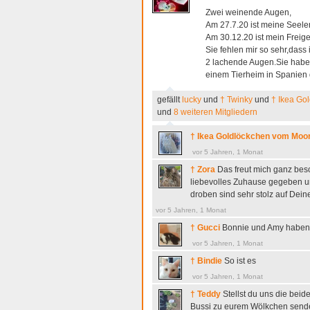
Zwei weinende Augen,
Am 27.7.20 ist meine Seele
Am 30.12.20 ist mein Freig
Sie fehlen mir so sehr,dass
2 lachende Augen.Sie habe
einem Tierheim in Spanien 
gefällt
lucky
und
† Twinky
und
† Ikea Go
und
8 weiteren Mitgliedern
† Ikea Goldlöckchen vom Moo
vor 5 Jahren, 1 Monat
† Zora
Das freut mich ganz bes
liebevolles Zuhause gegeben und
droben sind sehr stolz auf Deine
vor 5 Jahren, 1 Monat
† Gucci
Bonnie und Amy haben 
vor 5 Jahren, 1 Monat
† Bindie
So ist es
vor 5 Jahren, 1 Monat
† Teddy
Stellst du uns die beid
Bussi zu eurem Wölkchen sende