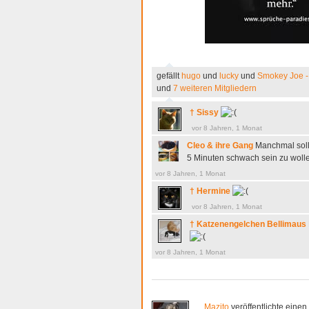
gefällt
hugo
und
lucky
und
Smokey Joe -
und
7 weiteren Mitgliedern
† Sissy
vor 8 Jahren, 1 Monat
Cleo & ihre Gang
Manchmal sol
5 Minuten schwach sein zu wollen
vor 8 Jahren, 1 Monat
† Hermine
vor 8 Jahren, 1 Monat
† Katzenengelchen Bellimaus
vor 8 Jahren, 1 Monat
Mazito
veröffentlichte einen