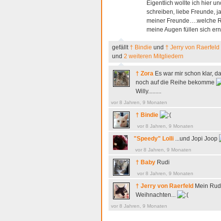
Eigentlich wollte ich hier 
schreiben, liebe Freunde, ja
meiner Freunde….welche Ru
meine Augen füllen sich er
gefällt
† Bindie
und
† Jerry von Raerfeld
und
2 weiteren Mitgliedern
† Zora
Es war mir schon klar, d
noch auf die Reihe bekomme
Willy.........
vor 8 Jahren, 9 Monaten
† Bindie
vor 8 Jahren, 9 Monaten
"Speedy" Lolli
...und Jopi Joop
vor 8 Jahren, 9 Monaten
† Baby
Rudi
vor 8 Jahren, 9 Monaten
† Jerry von Raerfeld
Mein Rudi
Weihnachten...
vor 8 Jahren, 9 Monaten