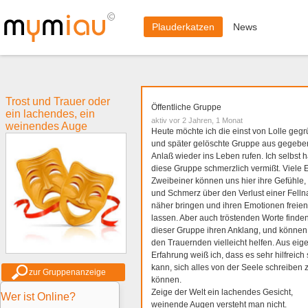
Plauderkatzen
News
Trost und Trauer oder
Öffentliche Gruppe
ein lachendes, ein
aktiv vor 2 Jahren, 1 Monat
weinendes Auge
Heute möchte ich die einst von Lolle geg
und später gelöschte Gruppe aus gegeb
Anlaß wieder ins Leben rufen. Ich selbst 
diese Gruppe schmerzlich vermißt. Viele 
Zweibeiner können uns hier ihre Gefühle,
und Schmerz über den Verlust einer Felln
näher bringen und ihren Emotionen freien
lassen. Aber auch tröstenden Worte finden
dieser Gruppe ihren Anklang, und können
den Trauernden vielleicht helfen. Aus eig
Erfahrung weiß ich, dass es sehr hilfreich 
kann, sich alles von der Seele schreiben 
zur Gruppenanzeige
können.
Zeige der Welt ein lachendes Gesicht,
Wer ist Online?
weinende Augen versteht man nicht.