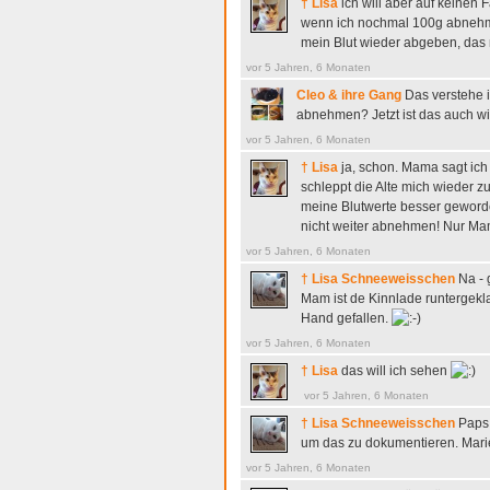
† Lisa
ich will aber auf keinen
wenn ich nochmal 100g abnehme
mein Blut wieder abgeben, das 
vor 5 Jahren, 6 Monaten
Cleo & ihre Gang
Das verstehe ic
abnehmen? Jetzt ist das auch wie
vor 5 Jahren, 6 Monaten
† Lisa
ja, schon. Mama sagt ic
schleppt die Alte mich wieder zu
meine Blutwerte besser geworden 
nicht weiter abnehmen! Nur Mam
vor 5 Jahren, 6 Monaten
† Lisa Schneeweisschen
Na - 
Mam ist de Kinnlade runtergeklap
Hand gefallen.
vor 5 Jahren, 6 Monaten
† Lisa
das will ich sehen
vor 5 Jahren, 6 Monaten
† Lisa Schneeweisschen
Paps 
um das zu dokumentieren. Mar
vor 5 Jahren, 6 Monaten