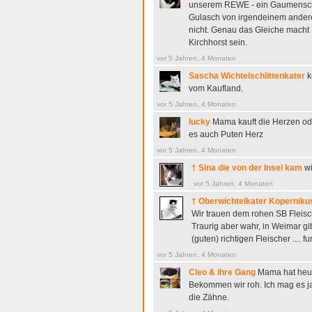
unserem REWE - ein Gaumensch
Gulasch von irgendeinem ander
nicht. Genau das Gleiche macht F
Kirchhorst sein.
vor 5 Jahren, 4 Monaten
Sascha Wichtelschlittenkater
k
vom Kaufland.
vor 5 Jahren, 4 Monaten
lucky
Mama kauft die Herzen od
es auch Puten Herz
vor 5 Jahren, 4 Monaten
† Sina die von der Insel kam
w
vor 5 Jahren, 4 Monaten
† Oberwichtelkater Koperniku
Wir trauen dem rohen SB Fleisch 
Traurig aber wahr, in Weimar gib
(guten) richtigen Fleischer .... 
vor 5 Jahren, 4 Monaten
Cleo & ihre Gang
Mama hat heut
Bekommen wir roh. Ich mag es ja 
die Zähne.