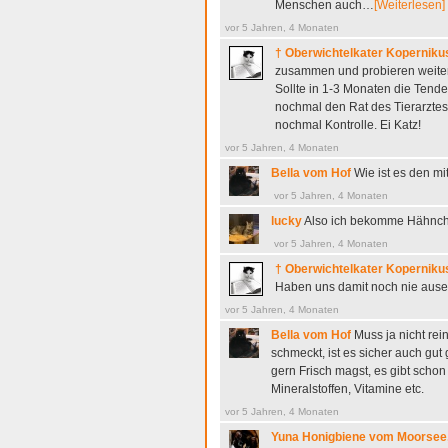
Menschen auch…
[Weiterlesen]
vor 5 Jahren, 4 Monaten
† Oberwichtelkater Koperniku
zusammen und probieren weiter
Sollte in 1-3 Monaten die Tend
nochmal den Rat des Tierarztes 
nochmal Kontrolle. Ei Katz!
vor 5 Jahren, 4 Monaten
Bella vom Hof
Wie ist es den mi
vor 5 Jahren, 4 Monaten
lucky
Also ich bekomme Hähnch
vor 5 Jahren, 4 Monaten
† Oberwichtelkater Koperniku
Haben uns damit noch nie ause
vor 5 Jahren, 4 Monaten
Bella vom Hof
Muss ja nicht rei
schmeckt, ist es sicher auch gu
gern Frisch magst, es gibt schon 
Mineralstoffen, Vitamine etc.
vor 5 Jahren, 4 Monaten
Yuna Honigbiene vom Moorsee, D