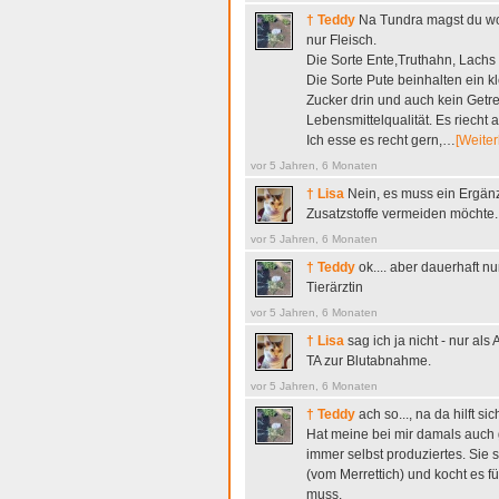
† Teddy
Na Tundra magst du wo
nur Fleisch.
Die Sorte Ente,Truthahn, Lachs
Die Sorte Pute beinhalten ein 
Zucker drin und auch kein Getre
Lebensmittelqualität. Es riech
Ich esse es recht gern,…
[Weiter
vor 5 Jahren, 6 Monaten
† Lisa
Nein, es muss ein Ergän
Zusatzstoffe vermeiden möchte.
vor 5 Jahren, 6 Monaten
† Teddy
ok.... aber dauerhaft nu
Tierärztin
vor 5 Jahren, 6 Monaten
† Lisa
sag ich ja nicht - nur a
TA zur Blutabnahme.
vor 5 Jahren, 6 Monaten
† Teddy
ach so..., na da hilft si
Hat meine bei mir damals auc
immer selbst produziertes. Sie 
(vom Merrettich) und kocht es fü
muss.