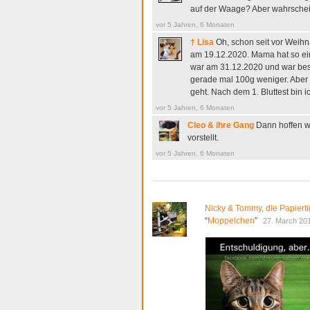
auf der Waage? Aber wahrschein
vor 5 Jahren, 6 Monaten
† Lisa
Oh, schon seit vor Weihna
am 19.12.2020. Mama hat so eini
war am 31.12.2020 und war bess
gerade mal 100g weniger. Aber 
geht. Nach dem 1. Bluttest bin i
vor 5 Jahren, 6 Monaten
Cleo & ihre Gang
Dann hoffen wi
vorstellt.
vor 5 Jahren, 6 Monaten
Nicky & Tommy, die Papierti
“
Moppelchen
”
27. March 201