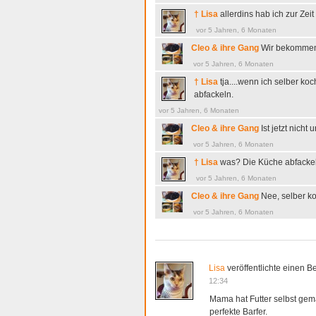
† Lisa
allerdins hab ich zur Zeit
vor 5 Jahren, 6 Monaten
Cleo & ihre Gang
Wir bekommen 
vor 5 Jahren, 6 Monaten
† Lisa
tja....wenn ich selber k
abfackeln.
vor 5 Jahren, 6 Monaten
Cleo & ihre Gang
Ist jetzt nich
vor 5 Jahren, 6 Monaten
† Lisa
was? Die Küche abfack
vor 5 Jahren, 6 Monaten
Cleo & ihre Gang
Nee, selber k
vor 5 Jahren, 6 Monaten
Lisa
veröffentlichte einen Be
12:34
Mama hat Futter selbst gema
perfekte Barfer.