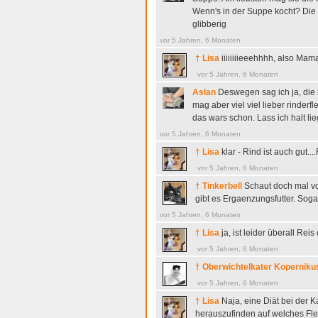
Wenn's in der Suppe kocht? Die 
glibberig
vor 5 Jahren, 6 Monaten
† Lisa
iiiiiiiieeehhhh, also Mam
vor 5 Jahren, 6 Monaten
Aslan
Deswegen sag ich ja, die h
mag aber viel viel lieber rinder
das wars schon. Lass ich halt li
vor 5 Jahren, 6 Monaten
† Lisa
klar - Rind ist auch gut..
vor 5 Jahren, 6 Monaten
† Tinkerbell
Schaut doch mal v
gibt es Ergaenzungsfutter. Sog
vor 5 Jahren, 6 Monaten
† Lisa
ja, ist leider überall Re
vor 5 Jahren, 6 Monaten
† Oberwichtelkater Koperniku
vor 5 Jahren, 6 Monaten
† Lisa
Naja, eine Diät bei der 
herauszufinden auf welches Fleis