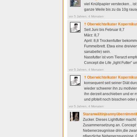
viel Knüllpapier verstecken... 
ganze Weile bis zu da 10g rausg
vor 5 Jahren, 4 Monaten
† Oberwichtelkater Koperniku
Seit Juni bis Februar 8,7
März: 8,7
April: 8,8
Trockenfutter bekomm
Fummelbrett. Etwa eine dreivier
sanabelle) sein.
Nassfutter ist vom Tierarzt empf
Concept die Life „light Futter“ 
vor 5 Jahren, 4 Monaten
† Oberwichtelkater Koperniku
konsequent seit seiner Diät dur
wieder schwerer ihn zu motivier
ihn derzeit anschieben und er m
und pfotelt noch bisschen oder
vor 5 Jahren, 4 Monaten
Staranwältinjeannyübernimmtih
Zucker. Dieses Lightfutter macht 
Zusammensetzung an. Concept vor
Nebenerzeugnisse drin,die zwar 
pflanzliche Nebenerzeugnisse, G