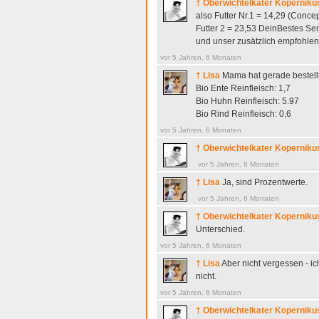
† Oberwichtelkater Koperniku
also Futter Nr.1 = 14,29 (Concept
Futter 2 = 23,53 DeinBestes Sen
und unser zusätzlich empfohlenes
vor 5 Jahren, 6 Monaten
† Lisa
Mama hat gerade bestell
Bio Ente Reinfleisch: 1,7
Bio Huhn Reinfleisch: 5.97
Bio Rind Reinfleisch: 0,6
vor 5 Jahren, 6 Monaten
† Oberwichtelkater Koperniku
vor 5 Jahren, 6 Monaten
† Lisa
Ja, sind Prozentwerte.
vor 5 Jahren, 6 Monaten
† Oberwichtelkater Koperniku
Unterschied.
vor 5 Jahren, 6 Monaten
† Lisa
Aber nicht vergessen - i
nicht.
vor 5 Jahren, 6 Monaten
† Oberwichtelkater Koperniku