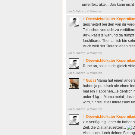
Eiweißextrakte, . Das kann nicht
vor 5 Jahren, 4 Monaten
† Oberwichtelkater Koperniku
gescheitert bei den von dir vor
Teil schon versucht zu verfütter
90% Pastete war und da rümpft e
furchtbares Thema...ich bin sehr
Auch weil der Tierarzt eben d
vor 5 Jahren, 4 Monaten
† Oberwichtelkater Koperniku
Ruhe an, sollte nicht gleich Ab
vor 5 Jahren, 4 Monaten
† Gucci
Mama hat einen anderen 
haben ja praktisch nie einen le
mal ein Häppchen....eigentlich m
unter 4 kg.....Mama meint, das 
wird, für die ist es interessant 
vor 5 Jahren, 4 Monaten
† Oberwichtelkater Koperniku
zur Verfügung...aber da haben w
Zeit, die Diät anzusetzen...
Aber auch durch deinen Beitrag 