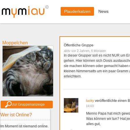
Plauderkatzen
News
Moppelchen
Öffentliche Gruppe
aktiv vor 2 Jahren, 6 Monaten
In dieser Grupper soll es nicht NUR um E
gehen. Hier können sich Dosis austausc
sie machen können oder gemacht haben 
kleinen Nimmersatts um ein paar Gramm 
erleichtern.
lucky
veröffentlichte einen B
zur Gruppenanzeige
14:03
Menno Papa hat mich gewo
Wer ist Online?
Was können wir tun? Hat jem
alles gut,
Im Moment ist niemand online.