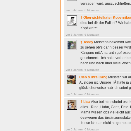
vertragen wird, auszuschließen.
vor 5 Jahren, 6 Monaten
† Oberwichtelkater Koperniku
dies bei dir der Fall ist? Wir
Kopf kratz*
vor 5 Jahren, 6 Monaten
† Teddy
Meistens bekommt Katz
zu sehen ob’s dann besser wird
Känguru mit Amaranth gefressen
geschmeckt. Ich hatte vorher b
nach und nach über viele Woch
vor 5 Jahren, 6 Monaten
Cleo & ihre Gang
Mussten wir a
Auslöser ist. Unsere TÄ hatte ja 
glücklicherweise hab ich sofort 
vor 5 Jahren, 6 Monaten
† Lisa
Also bei mir scheint es n
alles - Rind, Huhn, Gans, Ente,
Mama wissen obs vielleicht auc
deswegen das Ergänzungsfutter w
fresse ich das nicht so gerne 
vor 5 Jahren, 6 Monaten