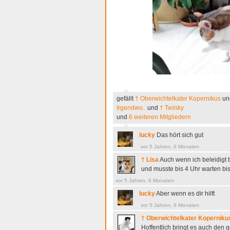
gefällt
† Oberwichtelkater Kopernikus
un
Irgendwo..
und
† Twinky
und
6 weiteren Mitgliedern
lucky
Das hört sich gut
vor 5 Jahren, 6 Monaten
† Lisa
Auch wenn ich beleidigt b
und musste bis 4 Uhr warten bi
vor 5 Jahren, 6 Monaten
lucky
Aber wenn es dir hilft
vor 5 Jahren, 6 Monaten
† Oberwichtelkater Koperniku
Hoffentlich bringt es auch den 