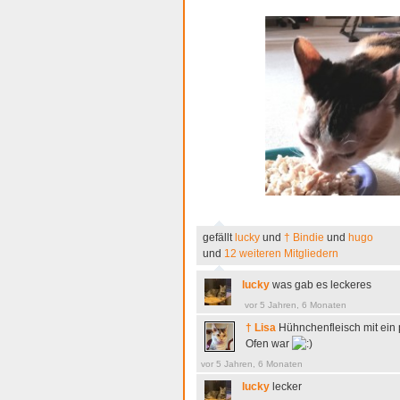
gefällt
lucky
und
† Bindie
und
hugo
und
12 weiteren Mitgliedern
lucky
was gab es leckeres
vor 5 Jahren, 6 Monaten
† Lisa
Hühnchenfleisch mit ein 
Ofen war
vor 5 Jahren, 6 Monaten
lucky
lecker