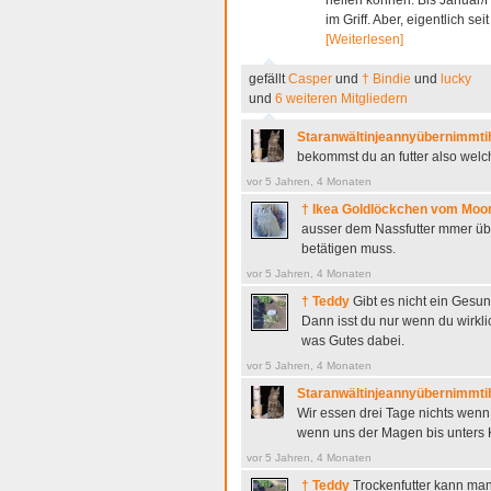
helfen können. Bis Januar/Fe
im Griff. Aber, eigentlich 
[Weiterlesen]
gefällt
Casper
und
† Bindie
und
lucky
und
6 weiteren Mitgliedern
Staranwältinjeannyübernimmtih
bekommst du an futter also welc
vor 5 Jahren, 4 Monaten
† Ikea Goldlöckchen vom Moo
ausser dem Nassfutter mmer übe
betätigen muss.
vor 5 Jahren, 4 Monaten
† Teddy
Gibt es nicht ein Gesun
Dann isst du nur wenn du wirkli
was Gutes dabei.
vor 5 Jahren, 4 Monaten
Staranwältinjeannyübernimmtih
Wir essen drei Tage nichts wenn
wenn uns der Magen bis unters K
vor 5 Jahren, 4 Monaten
† Teddy
Trockenfutter kann man