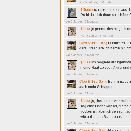
vor 5 Jahren, 6 Monaten
† Teddy
ich bekomme es aus dem
Da bildet sich dann so schöne G
vor 5 Jahren, 6 Monaten
† Lisa
ja genau, das mag ich a
vor 5 Jahren, 6 Monaten
Cleo & ihre Gang
Hühnchen ist 
darauf reagiere ich nämlich nicht.
vor 5 Jahren, 6 Monaten
† Lisa
ich reagiere auf irgendw
meine Haut ab sagt Mama und es
vor 5 Jahren, 6 Monaten
Cleo & ihre Gang
Bei mir ist es
auch mehr Schuppen.
vor 5 Jahren, 6 Monaten
† Lisa
ja, das kommt wahrsche
Tag eine Fischölkapsel, Mama h
trocken ist. aber ich seh echt 
wie bei einem Schneegestöber.
vor 5 Jahren, 6 Monaten
Cleo & ihre Gang
Na gut, gar so 