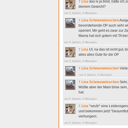
† Lisa
das is ja blöd, hätte ic
deinem Gewicht?
vor 5 Jahren, 6 Monaten
† Lisa Schneeweisschen
Ausge
bevorstehende OP auch sehr wi
operiert. Mir geht es zwar zur Z
Mama hat sich gstern mit TA ber
vor 5 Jahren, 6 Monaten
† Lisa
UI, na das ist nicht gut,
alles alles Gute für die OP
vor 5 Jahren, 6 Monaten
† Lisa Schneeweisschen
Viele
vor 5 Jahren, 6 Monaten
† Lisa Schneeweisschen
Sehr,
Müßte aber der Mam böse sein, 
hat.
vor 5 Jahren, 6 Monaten
† Lisa
*seufz* eine Leidensgeno
und bekommen jetzt "Gesundfutte
verhungern.
vor 5 Jahren, 6 Monaten