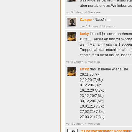
was anderes.Samson ist das egal
aber nur ab und zu.Wir lieben auc
vor 5 Jahren, 4 Monaten
Casper
*Nassfutter
vor 5 Jahren, 4 Monaten
lucky
ich soll ja auch abnehmen
zu faul…auser ab und zu mit char
wenn Mama mit uns ins Treppenh
Treppen ab das macht sie aber ni
charlie frisst mehr als ich, ist ab
vor 5 Jahren, 4 Monaten
lucky
das ist meine wiegeliste
26,11,20 /7k
2,12,20 (7,4kg
9.12.20/7,3kg
16,12.20 /7,7kg
23,12,20/7,6kg
30,12,20/7,6kg
10.01,21/ 7,7kg
27,02,21/ 7,3kg
27.03.21/ 7,3kg
vor 5 Jahren, 4 Monaten
† Oberwichtelkater Koperniku