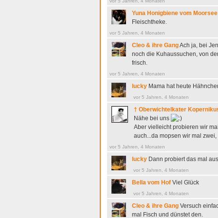
vor 5 Jahren, 4 Monaten
Yuna Honigbiene vom Moorsee, D
Fleischtheke.
vor 5 Jahren, 4 Monaten
Cleo & ihre Gang
Ach ja, bei Jen
noch die Kuhaussuchen, von der d
frisch.
vor 5 Jahren, 4 Monaten
lucky
Mama hat heute Hähnchenb
vor 5 Jahren, 4 Monaten
† Oberwichtelkater Koperniku
Nähe bei uns
Aber vielleicht probieren wir
auch...da mopsen wir mal zwei, 
vor 5 Jahren, 4 Monaten
lucky
Dann probiert das mal au
vor 5 Jahren, 4 Monaten
Bella vom Hof
Viel Glück
vor 5 Jahren, 4 Monaten
Cleo & ihre Gang
Versuch einfa
mal Fisch und dünstet den.