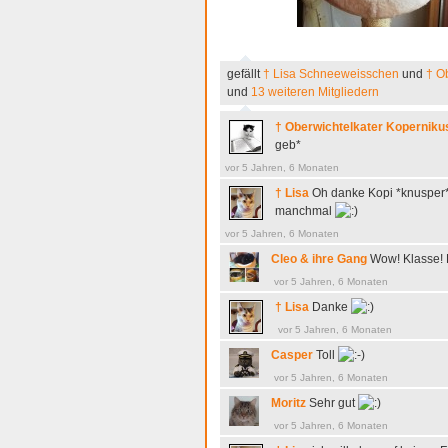
gefällt
† Lisa Schneeweisschen
und
† O
und
13 weiteren Mitgliedern
† Oberwichtelkater Koperniku
geb*
vor 5 Jahren, 6 Monaten
† Lisa
Oh danke Kopi *knusper* 
manchmal
vor 5 Jahren, 6 Monaten
Cleo & ihre Gang
Wow! Klasse! K
vor 5 Jahren, 6 Monaten
† Lisa
Danke
vor 5 Jahren, 6 Monaten
Casper
Toll
vor 5 Jahren, 6 Monaten
Moritz
Sehr gut
vor 5 Jahren, 6 Monaten