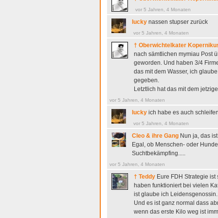
vor 5 Jahren, 4 Monaten
lucky
nassen stupser zurück
vor 5 Jahren, 4 Monaten
† Oberwichtelkater Koperniku
nach sämtlichen mymiau Post ü
geworden. Und haben 3/4 Firmen
das mit dem Wasser, ich glaube
gegeben.
Letztlich hat das mit dem jetzi
vor 5 Jahren, 4 Monaten
lucky
ich habe es auch schleifen
vor 5 Jahren, 4 Monaten
Cleo & ihre Gang
Nun ja, das is
Egal, ob Menschen- oder Hund
Suchtbekämpfing.....
vor 5 Jahren, 4 Monaten
† Teddy
Eure FDH Strategie ist 
haben funktioniert bei vielen Ka
ist glaube ich Leidensgenossin.
Und es ist ganz normal dass ab
wenn das erste Kilo weg ist imm