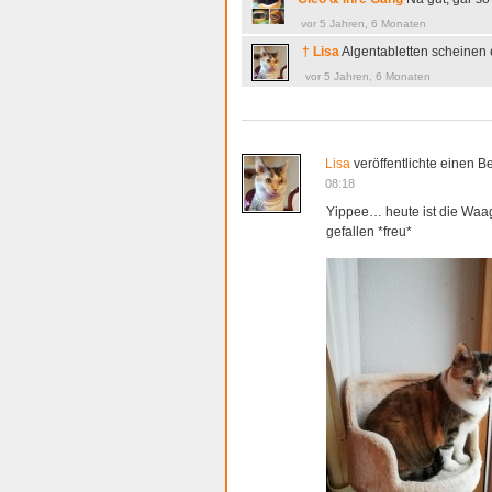
vor 5 Jahren, 6 Monaten
† Lisa
Algentabletten scheinen 
vor 5 Jahren, 6 Monaten
Lisa
veröffentlichte einen Be
08:18
Yippee… heute ist die Waage
gefallen *freu*