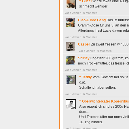
† Gucci
Wir zu zweit eine 400g
schmeckt weniger
vor 5 Jahren, 6 Monaten
Cleo & ihre Gang
Das ist unters
Gramm-Dose für uns 3, an den m
Allerdings frisst Luzie davon rela
vor 5 Jahren, 6 Monaten
Casper
Zu zweit fressen wir 300
vor 5 Jahren, 6 Monaten
Shirley
ungefähr 200 gramm, kom
noch Trockenfutter, das fresse i
vor 5 Jahren, 6 Monaten
† Teddy
Vom Gewicht her sollte
o.ä).
Schaffe ich aber selten.
vor 5 Jahren, 6 Monaten
† Oberwichtelkater Koperniku
Also eigentlich sind es 200g Na
dem....
Und Trockenfutter nur noch viel
10-15g hinaus.
vor 5 Jahren, 6 Monaten