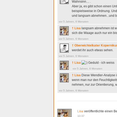
Wahnsinn.... .
Aber ja, es gibt schon einen Un
beispielsweise in Ordnung. Und
und langsam abnehmen...und bei
vor 5 Jahren, 6 Monaten
† Lisa
langsam abnehmen ist w
sich die Waage auch nur ein b
vor 5 Jahren, 6 Monaten
† Oberwichtelkater Koperniku
werdet ihr auch etwas sehen.
vor 5 Jahren, 6 Monaten
† Lisa
Geduld - ich weiss
vor 5 Jahren, 6 Monaten
† Lisa
Diese Wendler-Analyse is
wenn man nur den Feuchtigkeitsa
nehmen, nur zur Orientierung, 
vor 5 Jahren, 6 Monaten
Lisa
veröffentlichte einen Be
10:37