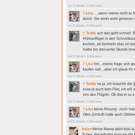
vor 5 Jahren, 6 Monaten
† Lisa
.....wenn meine nicht so fa
durch. Sie wirds wohl genaus
vor 5 Jahren, 6 Monaten
† Teddy
ach das geht schnell.
Hühnerflügel in den Schnellkoc
kochen, ab fummeln (das ist da
halbe bis dreiviertel Stunde lei
vor 5 Jahren, 6 Monaten
† Lisa
hm....meine frage sich ger
kaufen soll....aber ich glaub ih
vor 5 Jahren, 6 Monaten
† Teddy
na ja, ich brauche die g
esse ja auch kein Filet, ich wil
von den Flügeln. Ob das in so e
vor 5 Jahren, 6 Monaten
† Lisa
keine Ahnung - noch hab
Ofen (Umluft) hatte auch Glibber
vor 5 Jahren, 6 Monaten
Aslan
Meine Mama steht total auf
Suppe. Am liebsten mag sie die H