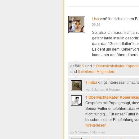
Lisa
veröffentlichte einen Be
09:26
So, also ich muss mich ja zu
gefahr laufe Insulin gespri
dass das “Gesundfutter” das
Es geht um dem Kohlehydrata
kann aber annähernd bere
gefällt
N
und
† Oberwichtelkater Kopern
und
3 weiteren Mitgliedern
† mitzi
klingt interressant,ma
vor 5 Jahren, 6 Monaten
† Oberwichtelkater Koperniku
Gespräch mit Papa gesagt, dass 
Senior-Futter empfohlen...das w
nicht fündig... Für unser Futter 
bisschen seiner Empfehlung ve
[Weiterlesen]
vor 5 Jahren, 6 Monaten