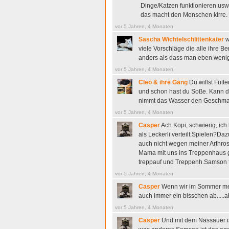
Dinge/Katzen funktionieren usw
das macht den Menschen kirre.
vor 5 Jahren, 4 Monaten
Sascha Wichtelschlittenkater
w
viele Vorschläge die alle ihre Be
anders als dass man eben weniger
vor 5 Jahren, 4 Monaten
Cleo & ihre Gang
Du willst Fut
und schon hast du Soße. Kann d
nimmt das Wasser den Geschmac
vor 5 Jahren, 4 Monaten
Casper
Ach Kopi, schwierig, ic
als Leckerli verteilt.Spielen?Daz
auch nicht wegen meiner Arthros
Mama mit uns ins Treppenhaus g
treppauf und Treppenh.Samson 
vor 5 Jahren, 4 Monaten
Casper
Wenn wir im Sommer meh
auch immer ein bisschen ab.....ab
vor 5 Jahren, 4 Monaten
Casper
Und mit dem Nassauer is