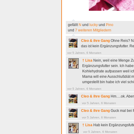
gefällt
N
und
lucky
und
Pino
und
7 weiteren Mitgliedern
Cleo & ihre Gang
Ohne Reis? Naj
das ist kein Ergänzungsfutter. Re
vor 5 Jahren, 6 Monaten
† Lisa
Nein, weil eine Menge Zus
Ergänzungsfutter sein. Ich ha
Kohlehydrate aufpassen weil ich
Mama will eine Ausschlußdiät ma
umgestellt bin habe ich viel sc
vor 5 Jahren, 6 Monaten
Cleo & ihre Gang
Hm.....ok. Abe
vor 5 Jahren, 6 Monaten
Cleo & ihre Gang
Guck mal bei 
vor 5 Jahren, 6 Monaten
† Lisa
Hab kein Ergänzungsfutt
vor 5 Jahren, 6 Monaten