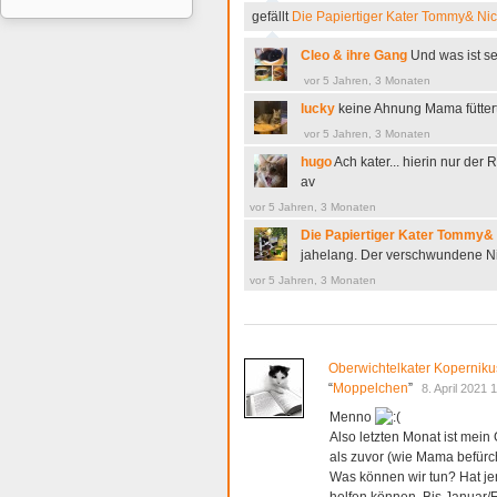
gefällt
Die Papiertiger Kater Tommy& Nic
Cleo & ihre Gang
Und was ist s
vor 5 Jahren, 3 Monaten
lucky
keine Ahnung Mama füttert 
vor 5 Jahren, 3 Monaten
hugo
Ach kater... hierin nur der
av
vor 5 Jahren, 3 Monaten
Die Papiertiger Kater Tommy& 
jahelang. Der verschwundene Ni
vor 5 Jahren, 3 Monaten
Oberwichtelkater Koperniku
“
Moppelchen
”
8. April 2021 
Menno
Also letzten Monat ist mei
als zuvor (wie Mama befürch
Was können wir tun? Hat je