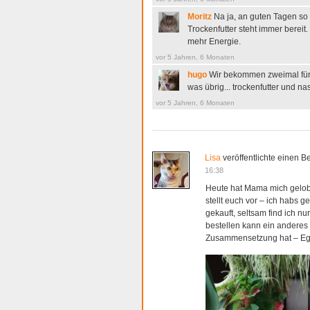
Moritz
Na ja, an guten Tagen so
Trockenfutter steht immer bereit
mehr Energie.
vor 5 Jahren, 6 Monaten
hugo
Wir bekommen zweimal für j
was übrig... trockenfutter und nas
vor 5 Jahren, 6 Monaten
Lisa
veröffentlichte einen Be
16:38
Heute hat Mama mich gelob
stellt euch vor – ich habs 
gekauft, seltsam find ich n
bestellen kann ein anderes E
Zusammensetzung hat – Egal