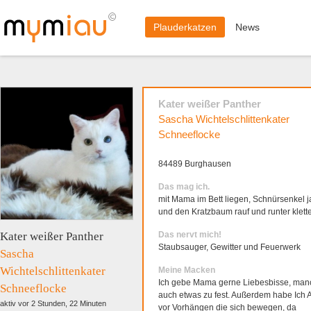
Plauderkatzen
News
Kater weißer Panther
Sascha Wichtelschlittenkater
Schneeflocke
84489 Burghausen
Das mag ich.
mit Mama im Bett liegen, Schnürsenkel 
und den Kratzbaum rauf und runter klette
Kater weißer Panther
Das nervt mich!
Staubsauger, Gewitter und Feuerwerk
Sascha
Wichtelschlittenkater
Meine Macken
Ich gebe Mama gerne Liebesbisse, ma
Schneeflocke
auch etwas zu fest. Außerdem habe Ich 
aktiv vor 2 Stunden, 22 Minuten
vor Vorhängen die sich bewegen, da