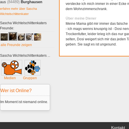
aus
(84489)
Burghausen
verstecke ich mich immer in einer Ecke
erfahre mehr über Sascha
dem Wohnzimmerschrank.
Wichtelschlittenkater
Über meine Diener
Sascha Wichtelschlittenkaters
Meine Mama gibt mir immer das falsche 
Freunde:
- ich mags wenns knusprig ist - Dosi nen
Trockenfutter, leider krieg ich das nur ga
selten, Dosi weigert sich mir das jeden 
geben. Sie sagt es ist ungesund.
alle Freunde zeigen
Sascha Wichtelschlittenkaters ...
Medien
Gruppen
Wer ist Online?
Im Moment ist niemand online.
Kontakt