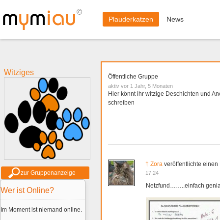
Plauderkatzen
News
Witziges
Öffentliche Gruppe
aktiv vor 1 Jahr, 5 Monaten
Hier könnt ihr witzige Deschichten und A
schreiben
† Zora
veröffentlichte einen
zur Gruppenanzeige
17:24
Netzfund……..einfach genial!
Wer ist Online?
Im Moment ist niemand online.