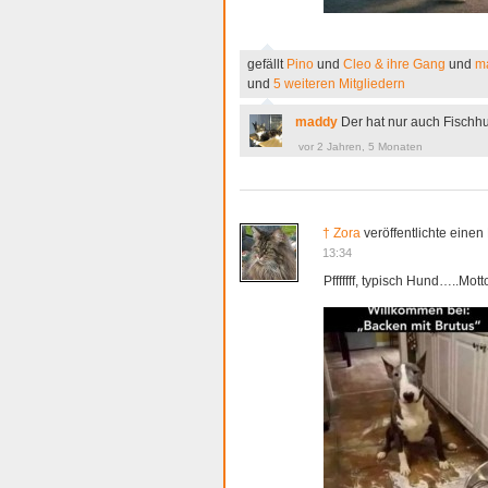
gefällt
Pino
und
Cleo & ihre Gang
und
m
und
5 weiteren Mitgliedern
maddy
Der hat nur auch Fischhu
vor 2 Jahren, 5 Monaten
† Zora
veröffentlichte einen
13:34
Pfffffff, typisch Hund…..Mot