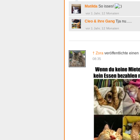
Matilda
So isses!
vor 1 Jahr, 12 Monaten
Cleo & ihre Gang
Tja nu......
vor 1 Jahr, 12 Monaten
† Zora
veröffentlichte einen
08:35