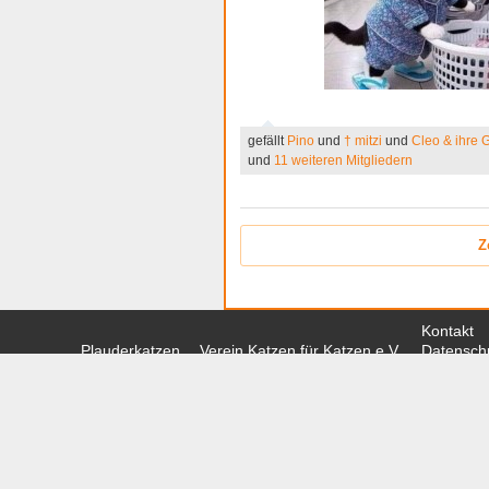
gefällt
Pino
und
† mitzi
und
Cleo & ihre 
und
11 weiteren Mitgliedern
Z
Kontakt
Plauderkatzen
Verein Katzen für Katzen e.V.
Datenschu