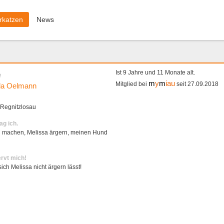
rkatzen
News
Ist 9 Jahre und 11 Monate alt.
e
m
y
m
iau
Mitglied bei
seit 27.09.2018
da Oelmann
Regnitzlosau
g ich.
 machen, Melissa ärgern, meinen Hund
rvt mich!
ich Melissa nicht ärgern lässt!