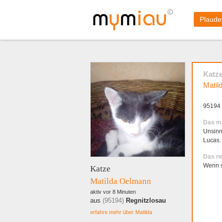
Plaude
Katz
Matil
95194 
Das ma
Unsinn
Lucas.
Das ne
Wenn s
Katze
Matilda Oelmann
aktiv vor 8 Minuten
aus
(95194)
Regnitzlosau
erfahre mehr über Matilda