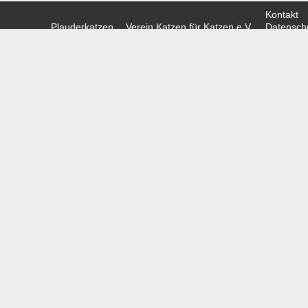
Kontakt
Plauderkatzen
Verein Katzen für Katzen e.V.
Datenschu