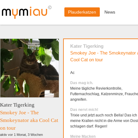
Plauderkatzen
News
Kater Tigerking
Smokey Joe - The Smokeynator 
Cool Cat on tour
Ac
Das mag ich.
Meine tägliche Revierkontrolle,
Futternachschlag, Katzenminze, Frauch
angreifen.
Kater Tigerking
Das nervt mich!
Smokey Joe - The
Trixie und jetzt auch noch Bella! Das ich
Smokeynator aka Cool Cat
meine Krallen nicht in die Arme von Dosi
schlagen darf. Regen!
on tour
aktiv vor 1 Monat, 3 Wochen
Meine Macken