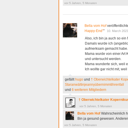
vor 5 Jahren, 5 Monaten
Bella vom Hof
veröffentlicht
Happy-End"
”
10. March 202
Also, ich bin ja auch so ein
Damals wurde ich (angeblic
aufmerksam gemacht habe.
Mama wurde von einer Art Ka
und untersucht werden.
Mama wunderte sich, weil 
Ich wollte gar nicht mit, wei
gefällt
hugo
und
† Oberwichtelkater Kop
Staranwältinjeannyübernimmtihrenfall
und
6 weiteren Mitgliedern
† Oberwichtelkater Koperniku
vor 5 Jahren, 5 Monaten
Bella vom Hof
Wahrscheinlich ha
Bin ja gesund gewesen. Anderen 
vor 5 Jahren, 5 Monaten