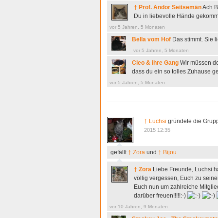
† Prof. Andor Seitsemän
Ach Be
Du in liebevolle Hände gekomm
vor 5 Jahren, 5 Monaten
Bella vom Hof
Das stimmt. Sie l
vor 5 Jahren, 5 Monaten
Cleo & ihre Gang
Wir müssen de
dass du ein so tolles Zuhause g
vor 5 Jahren, 5 Monaten
† Luchsi
gründete die Grupp
2015 12:35
gefällt
† Zora
und
† Bijou
† Zora
Liebe Freunde, Luchsi ha
völlig vergessen, Euch zu seine
Euch nun um zahlreiche Mitglieds
darüber freuen!!!!!:-)
vor 10 Jahren, 9 Monaten