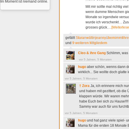
Im Moment ist niemand online.
Mit mir sollte mal richtig 
wenn dumme Menschen gieri
Monate so irgendwie versu
wurde ich verschenkt… Zu
grosses glück.…
[Weiterlese
gefällt
Staranwältinjeannyübernimmtihren
und
9 weiteren Mitgliedern
Cleo & ihre Gang
Schlimm, was 
vor 5 Jahren, 5 Monaten
hugo
aber schön, wenns dann doc
wirklich... Sie wollte doch glatt
vor 5 Jahren, 5 Monaten
† Zora
Ja, ich erinnere mich nur
und haben mit gezittert, ob di
klappen würde. Wir waren mehr a
habe Euch bei sich zu Hause!!!
Sammy war auch für uns furchtb
vor 5 Jahren, 5 Monaten
hugo
und hat ganz viele spiel- 
Mama für die ersten 18 Monate E