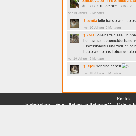
Smokey Joe - The Smokeynator
ähnliche Gruppe nicht schon?
vor 10 Jahren, 9 Monaten
† benita
lolle hat sie wohl gelö
vor 10 Jahren, 9 Monaten
† Zora
Lolle hatte diese Gruppe
bei mymiau abgemeldet hatte, w
Einverständnis und weil ich selb
heute wieder ins Leben gerufen!
vor 10 Jahren, 9 Monaten
† Bijou
Wir sind dabei!
vor 10 Jahren, 9 Monaten
Kontakt
Plauderkatzen
Verein Katzen für Katzen e.V.
Datenschu