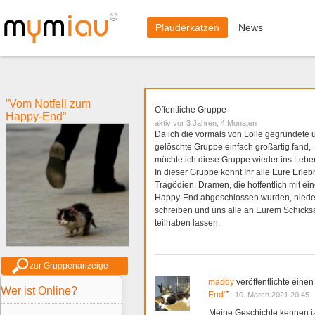
Plauderkatzen
News
”Vom Notfell zum
Öffentliche Gruppe
Happy-End”
aktiv vor 3 Jahren, 4 Monaten
Da ich die vormals von Lolle gegründete 
gelöschte Gruppe einfach großartig fand,
möchte ich diese Gruppe wieder ins Leben
In dieser Gruppe könnt Ihr alle Eure Erleb
Tragödien, Dramen, die hoffentlich mit ei
Happy-End abgeschlossen wurden, niede
schreiben und uns alle an Eurem Schicks
teilhaben lassen.
zur Gruppenanzeige
maddy
veröffentlichte einen
Wer ist Online?
End"
”
10. March 2021 20:45
Meine Geschichte kennen j