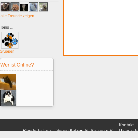
alle Freunde zeigen
Tonis ...
Gruppen
Wer ist Online?
Kontakt
Plauderkatzen
Verein Katzen für Katzen e.V.
Datenschu