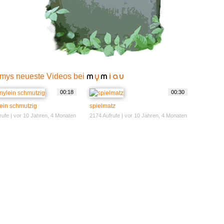
mys neueste Videos bei
m
y
m
iau
00:18
00:30
ein schmutzig
spielmatz
rufe | vor 10 Jahren, 4 Monaten
2174 Aufrufe | vor 10 Jahren, 4 Monaten