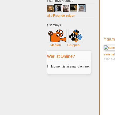
† sammys Freunde:
alle Freunde zeigen
† sammys ...
† sam
Medien
Gruppen
sammyl
Wer ist Online?
2298 Auf
Im Moment ist niemand online.