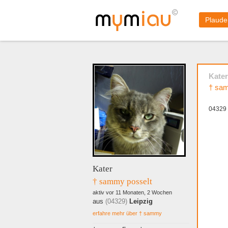
Plaude
Kater
† sam
04329 
Kater
† sammy posselt
aktiv vor 11 Monaten, 2 Wochen
aus
(04329)
Leipzig
erfahre mehr über † sammy