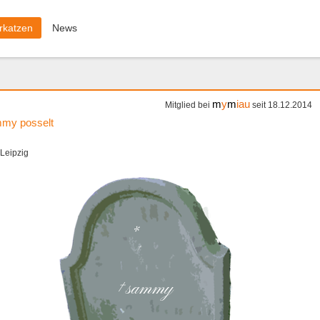
rkatzen
News
m
y
m
iau
Mitglied bei
seit 18.12.2014
my posselt
Leipzig
*
† 
† sammy