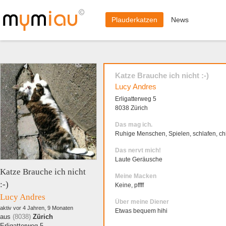
Plauderkatzen
News
Katze Brauche ich nicht :-)
Lucy Andres
Erligatterweg 5
8038 Zürich
Das mag ich.
Ruhige Menschen, Spielen, schlafen, chi
Das nervt mich!
Laute Geräusche
Katze Brauche ich nicht
Meine Macken
:-)
Keine, pffff
Lucy Andres
Über meine Diener
aktiv vor 4 Jahren, 9 Monaten
Etwas bequem hihi
aus
(8038)
Zürich
Erligatterweg 5