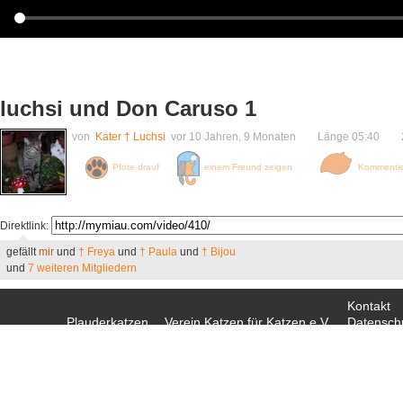
luchsi und Don Caruso 1
von
Kater † Luchsi
vor 10 Jahren, 9 Monaten Länge 05:40 2
Pfote drauf
einem Freund zeigen
Kommenti
Direktlink:
gefällt
mir
und
† Freya
und
† Paula
und
† Bijou
und
7 weiteren Mitgliedern
Kontakt
Plauderkatzen
Verein Katzen für Katzen e.V.
Datenschu