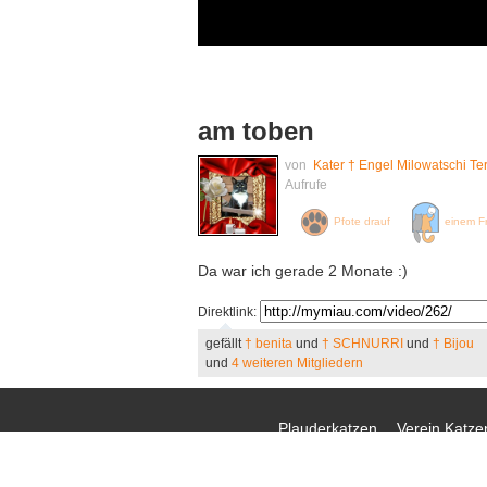
am toben
von
Kater † Engel Milowatschi Ter
Aufrufe
Pfote drauf
einem F
Da war ich gerade 2 Monate :)
Direktlink:
gefällt
† benita
und
† SCHNURRI
und
† Bijou
und
4 weiteren Mitgliedern
Plauderkatzen
Verein Katzen