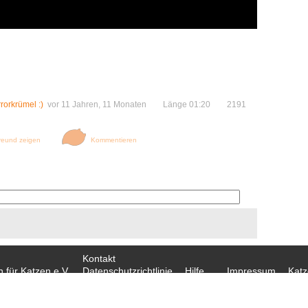
rorkrümel :)
vor 11 Jahren, 11 Monaten Länge 01:20 2191
reund zeigen
Kommentieren
Kontakt
 für Katzen e.V.
Datenschutzrichtlinie
Hilfe
Impressum
Kat