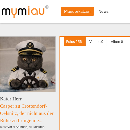
Plauderkatzen
News
Fotos
156
Videos
0
Alben
0
Kater Herr
Casper zu Crottendorf-
Oelsnitz, der nicht aus der
Ruhe zu bringende...
aktiv vor 4 Stunden, 41 Minuten