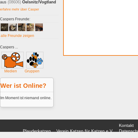
aus
(08606)
Oelsnitz/Vogtland
erfahre mehr über Casper
Caspers Freunde:
alle Freunde zeigen
Caspers ...
Medien
Gruppen
Wer ist Online?
Im Moment ist niemand online.
Kontakt
Plauderkatzen
Verein Katzen für Katzen e.V.
Datenschu